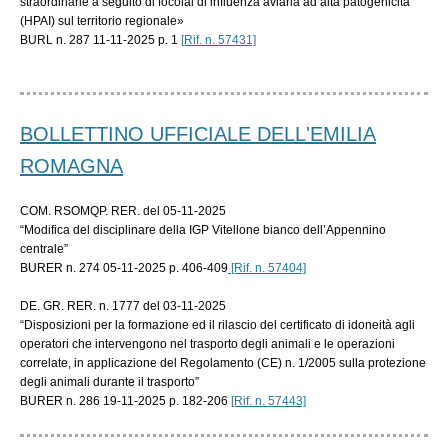
straordinarie a seguito di focolai di influenza aviaria ad alta patogenicità
(HPAI) sul territorio regionale»
BURL n. 287 11-11-2025 p. 1
[Rif. n. 57431]
BOLLETTINO UFFICIALE DELL'EMILIA
ROMAGNA
COM. RSOMQP. RER. del 05-11-2025
“Modifica del disciplinare della IGP Vitellone bianco dell’Appennino
centrale”
BURER n. 274 05-11-2025 p. 406-409
[Rif. n. 57404]
DE. GR. RER. n. 1777 del 03-11-2025
“Disposizioni per la formazione ed il rilascio del certificato di idoneità agli
operatori che intervengono nel trasporto degli animali e le operazioni
correlate, in applicazione del Regolamento (CE) n. 1/2005 sulla protezione
degli animali durante il trasporto”
BURER n. 286 19-11-2025 p. 182-206
[Rif. n. 57443]