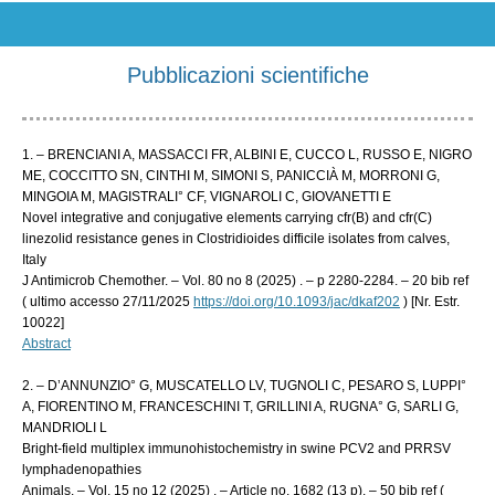
Pubblicazioni scientifiche
1. – BRENCIANI A, MASSACCI FR, ALBINI E, CUCCO L, RUSSO E, NIGRO
ME, COCCITTO SN, CINTHI M, SIMONI S, PANICCIÀ M, MORRONI G,
MINGOIA M, MAGISTRALI° CF, VIGNAROLI C, GIOVANETTI E
Novel integrative and conjugative elements carrying cfr(B) and cfr(C)
linezolid resistance genes in Clostridioides difficile isolates from calves,
Italy
J Antimicrob Chemother. – Vol. 80 no 8 (2025) . – p 2280-2284. – 20 bib ref
( ultimo accesso 27/11/2025
https://doi.org/10.1093/jac/dkaf202
) [Nr. Estr.
10022]
Abstract
2. – D’ANNUNZIO° G, MUSCATELLO LV, TUGNOLI C, PESARO S, LUPPI°
A, FIORENTINO M, FRANCESCHINI T, GRILLINI A, RUGNA° G, SARLI G,
MANDRIOLI L
Bright-field multiplex immunohistochemistry in swine PCV2 and PRRSV
lymphadenopathies
Animals. – Vol. 15 no 12 (2025) . – Article no. 1682 (13 p). – 50 bib ref (