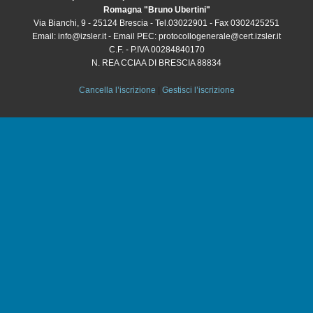
Romagna "Bruno Ubertini"
Via Bianchi, 9 - 25124 Brescia - Tel.03022901 - Fax 0302425251
Email: info@izsler.it - Email PEC:
protocollogenerale@cert.izsler.it
C.F. - P.IVA 00284840170
N. REA CCIAA DI BRESCIA 88834
Cancella l’iscrizione
|
Gestisci l’iscrizione