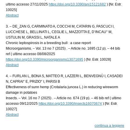
ultimo accesso 27/11/2025
https://doi.org/10.3390/ani15121682
) [Nr. Estr.
10025]
Abstract
3. – DE_ZAN G, CARMINATO A, COCCHI M, CATARIN G, PASCUCI I,
LUCCHESE L, BELLINATI L, CEGLIE L, MAZZOTTA E, D’INCAU° M,
USTULIN M, GRASSI L, NATALE A
Chronic leptospirosis in a breeding bull : a case report
Microorganisms. – Vol. 13 no 7 (2025) . – Article no. 1695 (12 p). – 44 bib
ref ( ultimo accesso 08/08/2025
https://doi.org/10.3390/microorganisms13071695
) [Nr. Estr. 10028]
Abstract
4. – FURLAN L, BONA S, MATTEO R, LAZZERI L, BENVEGNÙ I, CASADEI
N, CAPRAI° E, PRIZIO° I, PARISI B
Effectiveness of sunn hemp (Crotalaria juncea L.) in reducing wireworm
damage in potatoes
Insects. – Vol. 16 no 7 (2025) . – Article no. 674 (19 p). – 46 bib ref ( ultimo
accesso 09/12/2025
https://doi.org/10.3390/insects16070674
) [Nr. Estr.
10027]
Abstract
continua a leggere