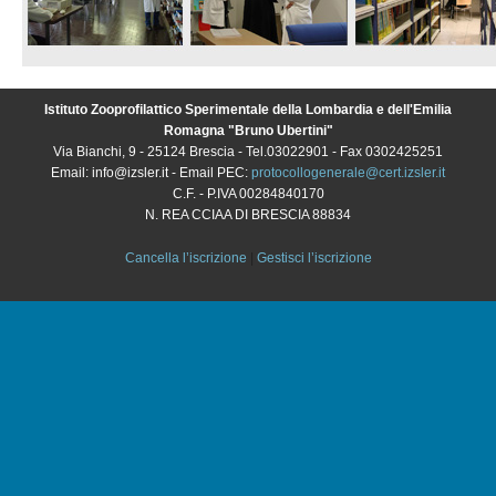
Istituto Zooprofilattico Sperimentale della Lombardia e dell'Emilia
Romagna "Bruno Ubertini"
Via Bianchi, 9 - 25124 Brescia - Tel.03022901 - Fax 0302425251
Email: info@izsler.it - Email PEC:
protocollogenerale@cert.izsler.it
C.F. - P.IVA 00284840170
N. REA CCIAA DI BRESCIA 88834
Cancella l’iscrizione
|
Gestisci l’iscrizione