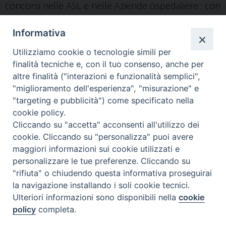
concorsi nelle ASL e nelle Aziende ospedaliere : con
schemi di atti ed esercitazioni per la prova pratica :
Informativa
raccolta normativa di legislazione nazionale e
regionale . – LAST ED. [ricevuta 1. ed] . – Napoli :
Utilizziamo cookie o tecnologie simili per
Edises, 2018 . – xxxi, 754 p. : ill. ; 24 cm . –
finalità tecniche e, con il tuo consenso, anche per
(Professioni & Concorsi) . – nr. carico 18482
altre finalità ("interazioni e funzionalità semplici",
"miglioramento dell'esperienza", "misurazione" e
"targeting e pubblicità") come specificato nella
6. – Microbiology of atypical environment / edited by
cookie policy.
Volker Gurtler, Jack T. Trevors . – 1st ed . –
Cliccando su "accetta" acconsenti all'utilizzo dei
cookie. Cliccando su "personalizza" puoi avere
Amsterdam : Elsevier Academic Press, c2018 . – xix,
maggiori informazioni sui cookie utilizzati e
417 p. : ill. ; 25 cm . – (Methods in microbiology ; v.
personalizzare le tue preferenze. Cliccando su
45) . – nr. carico 18477
"rifiuta" o chiudendo questa informativa proseguirai
la navigazione installando i soli cookie tecnici.
Ulteriori informazioni sono disponibili nella
cookie
policy
completa.