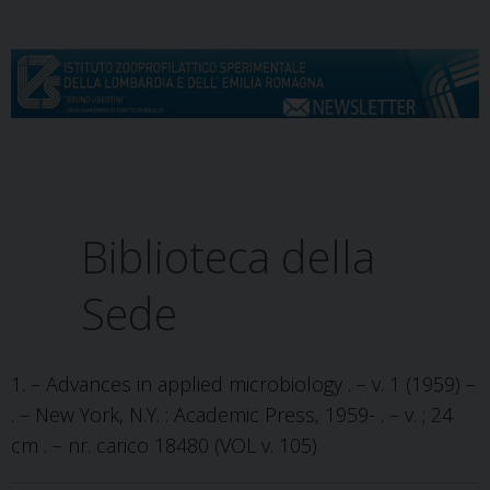
S
k
i
p
t
o
c
Menu
o
n
Biblioteca della
t
e
Sede
n
t
1. – Advances in applied microbiology . – v. 1 (1959) –
. – New York, N.Y. : Academic Press, 1959- . – v. ; 24
cm . – nr. carico 18480 (VOL v. 105)