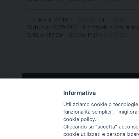
D. DUOV. DGW. RL. n. 15772 del 04-11-2022
“D.d.u.o. n. 15079/2022 – Proroga del divieto di ac
BURL n. 287 08-11-2022 p. 15
[Rif. n. 54790]
Isti
Via Bianchi, 9 - 25124 
Informativa
Utilizziamo cookie o tecnologie s
funzionalità semplici", "miglior
cookie policy.
Cliccando su "accetta" acconsent
cookie utilizzati e personalizza