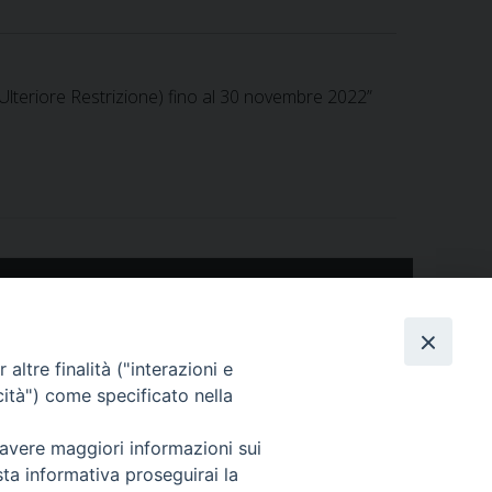
 Ulteriore Restrizione) fino al 30 novembre 2022”
tini"
ogenerale@cert.izsler.it
altre finalità ("interazioni e
cità") come specificato nella
 avere maggiori informazioni sui
sta informativa proseguirai la