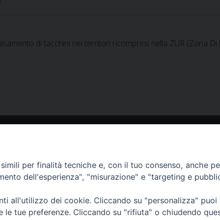
casamento di tacchini nei territori ricompresi nella ZUR (Zona Di
tuto Zooprofilattico Sperimentale della Lombardia e dell'Emilia Romagna "Bruno Uber
Brescia - Tel.03022901 - Fax 0302425251 Email: info@izsler.it - Email PEC: protocoll
C.F. - P.IVA 00284840170
N. REA CCIAA DI BRESCIA 88834
imili per finalità tecniche e, con il tuo consenso, anche per 
amento dell'esperienza", "misurazione" e "targeting e pubbli
i all'utilizzo dei cookie. Cliccando su "personalizza" puoi
re le tue preferenze. Cliccando su "rifiuta" o chiudendo que