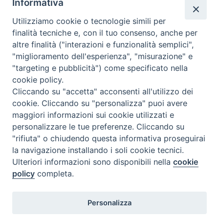
Informativa
O. PGR. RER. n. 122 del 31-07-2019
“Influenza aviaria a bassa patogenicità – Misure di
Utilizziamo cookie o tecnologie simili per
controllo”
finalità tecniche e, con il tuo consenso, anche per
BURER n. 260 01-08-2019 p. 38-40
[Rif. n. 52356]
altre finalità ("interazioni e funzionalità semplici",
"miglioramento dell'esperienza", "misurazione" e
"targeting e pubblicità") come specificato nella
DET. RSIQPISA. RER. n. 13212 del 18-07-2019
cookie policy.
“D.G.R. 1682/2014 e Reg. (UE) 1151/2012. Parere in
Cliccando su "accetta" acconsenti all'utilizzo dei
cookie. Cliccando su "personalizza" puoi avere
merito alla richiesta di modifica del disciplinare della
maggiori informazioni sui cookie utilizzati e
Dop “Parmigiano Reggiano”
personalizzare le tue preferenze. Cliccando su
BURER n. 265 07-08-2019 p. 514-523
[Rif. n. 52357]
"rifiuta" o chiudendo questa informativa proseguirai
la navigazione installando i soli cookie tecnici.
Ulteriori informazioni sono disponibili nella
cookie
policy
completa.
Personalizza
Istituto Zooprofilattico Sperimentale della Lombardia e dell'Emilia