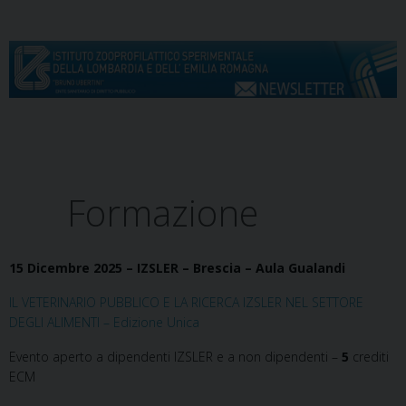
S
k
i
p
t
o
c
Menu
o
n
Formazione
t
e
n
15 Dicembre 2025 – IZSLER – Brescia – Aula Gualandi
t
IL VETERINARIO PUBBLICO E LA RICERCA IZSLER NEL SETTORE
DEGLI ALIMENTI – Edizione Unica
Evento aperto a dipendenti IZSLER e a non dipendenti –
5
crediti
ECM