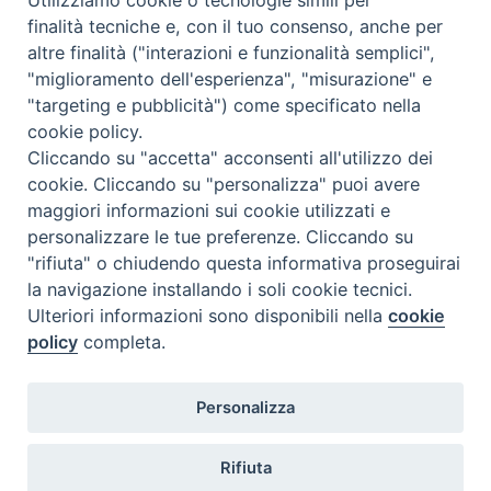
PER LA PRODUZIONE DI CARNE (FAD) – Edizione Unica
finalità tecniche e, con il tuo consenso, anche per
altre finalità ("interazioni e funzionalità semplici",
Evento aperto a dipendenti IZSLER e a non dipendenti – non
"miglioramento dell'esperienza", "misurazione" e
accreditato ECM
"targeting e pubblicità") come specificato nella
Rivolto a: ALLEVATORI, VETERINARI, VETERINARI
cookie policy.
Cliccando su "accetta" acconsenti all'utilizzo dei
Iscrizioni aperte fino al
20 Dicembre 2025
cookie. Cliccando su "personalizza" puoi avere
maggiori informazioni sui cookie utilizzati e
personalizzare le tue preferenze. Cliccando su
"rifiuta" o chiudendo questa informativa proseguirai
la navigazione installando i soli cookie tecnici.
Ulteriori informazioni sono disponibili nella
cookie
policy
completa.
Personalizza
Istituto Zooprofilattico Sperimentale della Lombardia e dell'Emilia
Romagna "Bruno Ubertini"
Rifiuta
Via Bianchi, 9 - 25124 Brescia - Tel.03022901 - Fax 0302425251 Email: