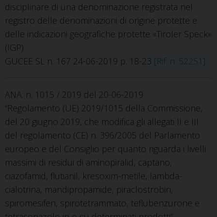
disciplinare di una denominazione registrata nel
registro delle denominazioni di origine protette e
delle indicazioni geografiche protette «Tiroler Speck»
(IGP)
GUCEE SL n. 167 24-06-2019 p. 18-23
[Rif. n. 52251]
ANA. n. 1015 / 2019 del 20-06-2019
“Regolamento (UE) 2019/1015 della Commissione,
del 20 giugno 2019, che modifica gli allegati II e III
del regolamento (CE) n. 396/2005 del Parlamento
europeo e del Consiglio per quanto riguarda i livelli
massimi di residui di aminopiralid, captano,
ciazofamid, flutianil, kresoxim-metile, lambda-
cialotrina, mandipropamide, piraclostrobin,
spiromesifen, spirotetrammato, teflubenzurone e
tetraconazolo in o su determinati prodotti”