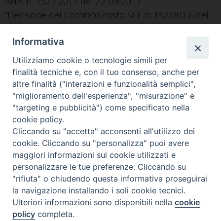
ANA. n. 152 / 2017 del 22-09-2017
“Decisione del Comitato misto SEE n. 152/2017, del
22 settembre 2017, che modifica l’allegato I
Informativa
(Questioni veterinarie e fitosanitarie) dell’accordo
SEE [2019/1040]
Utilizziamo cookie o tecnologie simili per
GUCEE SL n. 174 27-06-2019 p. 4-5
[Rif. n. 52268]
finalità tecniche e, con il tuo consenso, anche per
altre finalità ("interazioni e funzionalità semplici",
"miglioramento dell'esperienza", "misurazione" e
ANA. n. 151 / 2017 del 22-09-2017
"targeting e pubblicità") come specificato nella
“Decisione del Comitato misto SEE n. 151/2017, del
cookie policy.
22 settembre 2017, che modifica l’allegato I
Cliccando su "accetta" acconsenti all'utilizzo dei
cookie. Cliccando su "personalizza" puoi avere
(Questioni veterinarie e fitosanitarie) dell’accordo
maggiori informazioni sui cookie utilizzati e
SEE [2019/1039]
personalizzare le tue preferenze. Cliccando su
GUCEE SL n. 174 27-06-2019 p. 3
[Rif. n. 52267]
"rifiuta" o chiudendo questa informativa proseguirai
la navigazione installando i soli cookie tecnici.
Ulteriori informazioni sono disponibili nella
cookie
policy
completa.