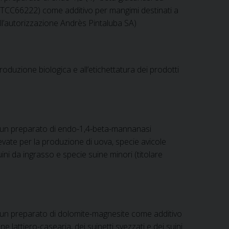
 (ATCC66222) come additivo per mangimi destinati a
ell’autorizzazione Andrès Pintaluba SA)
oduzione biologica e all’etichettatura dei prodotti
i un preparato di endo-1,4-beta-mannanasi
evate per la produzione di uova, specie avicole
suini da ingrasso e specie suine minori (titolare
i un preparato di dolomite-magnesite come additivo
e lattiero-casearia, dei suinetti svezzati e dei suini