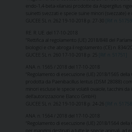
endo-1,4-beta-xilanasi prodotte da Aspergillus nig
suinetti svezzati e specie suine minori (svezzate) 
GUCEE SL n. 262 19-10-2018 p. 27-30
[Rif. n. 51759
RE. R. UE. del 17-10-2018
“Rettifica al regolamento (UE) 2018/848 del Parlamen
biologici e che abroga il regolamento (CE) n. 834/2
GUCEE SL n. 260 17-10-2018 p. 25
[Rif. n. 51751]
ANA. n. 1565 / 2018 del 17-10-2018
“Regolamento di esecuzione (UE) 2018/1565 della C
prodotta da Paenibacillus lentus (DSM 28088) come a
minori escluse le specie volatili ovaiole, tacchini da 
dell’autorizzazione Elanco GmbH)
GUCEE SL n. 262 19-10-2018 p. 24-26
[Rif. n. 51758
ANA. n. 1564 / 2018 del 17-10-2018
“Regolamento di esecuzione (UE) 2018/1564 della C
per mangimi destinati a tutte le specie animali, ad ec