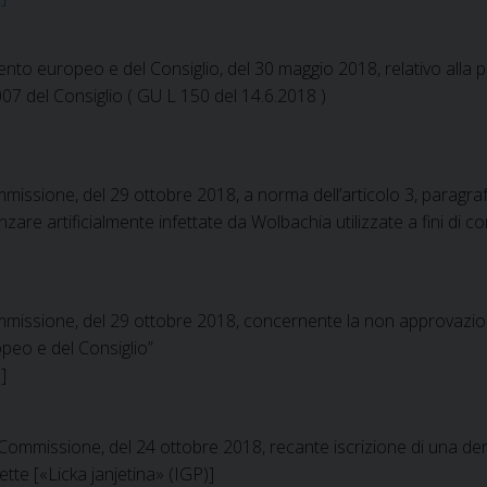
to europeo e del Consiglio, del 30 maggio 2018, relativo alla pr
007 del Consiglio ( GU L 150 del 14.6.2018 )
issione, del 29 ottobre 2018, a norma dell’articolo 3, paragra
are artificialmente infettate da Wolbachia utilizzate a fini di con
0
issione, del 29 ottobre 2018, concernente la non approvazione di
peo e del Consiglio”
9
]
ommissione, del 24 ottobre 2018, recante iscrizione di una den
ette [«Licka janjetina» (IGP)]