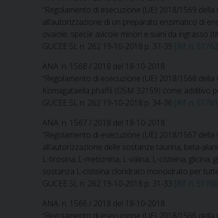
“Regolamento di esecuzione (UE) 2018/1569 della C
all’autorizzazione di un preparato enzimatico di e
ovaiole, specie avicole minori e suini da ingrasso (t
GUCEE SL n. 262 19-10-2018 p. 37-39
[Rif. n. 51762
ANA. n. 1568 / 2018 del 18-10-2018
“Regolamento di esecuzione (UE) 2018/1568 della Co
Komagataella phaffii (DSM 32159) come additivo per m
GUCEE SL n. 262 19-10-2018 p. 34-36
[Rif. n. 51761
ANA. n. 1567 / 2018 del 18-10-2018
“Regolamento di esecuzione (UE) 2018/1567 della Co
all’autorizzazione delle sostanze taurina, beta-alanin
L-tirosina, L-metionina, L-valina, L-cisteina, glici
sostanza L-cisteina cloridrato monoidrato per tutte 
GUCEE SL n. 262 19-10-2018 p. 31-33
[Rif. n. 51760
ANA. n. 1566 / 2018 del 18-10-2018
“Regolamento di esecuzione (UE) 2018/1566 della Co