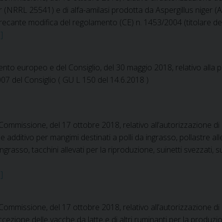
er (NRRL 25541) e di alfa-amilasi prodotta da Aspergillus niger
e recante modifica del regolamento (CE) n. 1453/2004 (titolare d
]
to europeo e del Consiglio, del 30 maggio 2018, relativo alla pr
007 del Consiglio ( GU L 150 del 14.6.2018 )
ommissione, del 17 ottobre 2018, relativo all’autorizzazione d
dditivo per mangimi destinati a polli da ingrasso, pollastre all
ingrasso, tacchini allevati per la riproduzione, suinetti svezzati, 
]
ommissione, del 17 ottobre 2018, relativo all’autorizzazione d
cezione delle vacche da latte e di altri ruminanti per la produzion