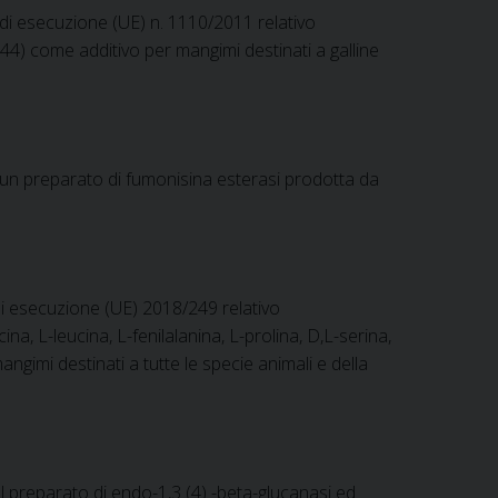
i esecuzione (UE) n. 1110/2011 relativo
44) come additivo per mangimi destinati a galline
 un preparato di fumonisina esterasi prodotta da
i esecuzione (UE) 2018/249 relativo
ina, L-leucina, L-fenilalanina, L-prolina, D,L-serina,
ngimi destinati a tutte le specie animali e della
 preparato di endo-1,3 (4) -beta-glucanasi ed