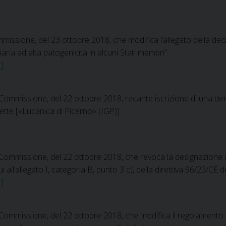
issione, del 23 ottobre 2018, che modifica l’allegato della dec
iaria ad alta patogenicità in alcuni Stati membri”
]
ommissione, del 22 ottobre 2018, recante iscrizione di una den
tette [«Lucanica di Picerno» (IGP)]
mmissione, del 22 ottobre 2018, che revoca la designazione dell’
 all’allegato I, categoria B, punto 3 c), della direttiva 96/23/CE d
]
ommissione, del 22 ottobre 2018, che modifica il regolamento (