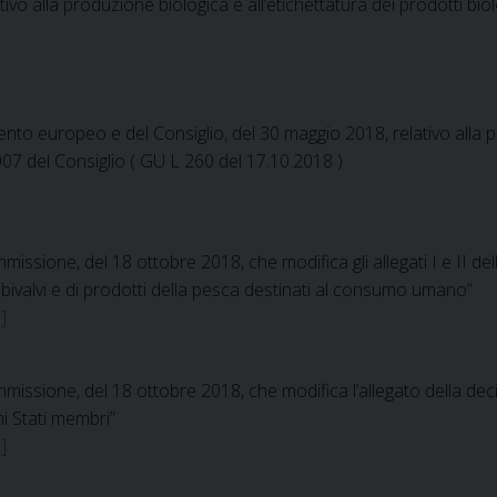
ivo alla produzione biologica e all’etichettatura dei prodotti bio
to europeo e del Consiglio, del 30 maggio 2018, relativo alla pr
007 del Consiglio ( GU L 260 del 17.10.2018 )
issione, del 18 ottobre 2018, che modifica gli allegati I e II d
bivalvi e di prodotti della pesca destinati al consumo umano”
]
missione, del 18 ottobre 2018, che modifica l’allegato della d
ni Stati membri”
]