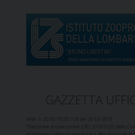
S
k
i
p
t
o
c
o
n
t
e
n
t
GAZZETTA UFFI
ANA. n. 2018 / 1635 / UE del 30-10-2018
“Decisione di esecuzione (UE) 2018/1635 della Com
protezione contro la peste suina africana in taluni 