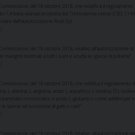
ommissione, del 18 ottobre 2018, che modifica il regolamento d
ndo-1,4-beta-xilanasi prodotta dal Trichoderma reesei (CBS 1140
itolare dell’autorizzazione Roal Oy)
]
mmissione, del 18 ottobre 2018, relativo all’autorizzazione di
angimi destinati a tutti i suini e a tutte le specie di pollame”
]
mmissione, del 18 ottobre 2018, che rettifica il regolamento d
a, L-alanina, L-arginina, acido L-aspartico, L-istidina, D,L-isoleuc
na, glutammato monosodico e acido L-glutamico come additivi per ma
le specie ad eccezione di gatti e cani”
]
mmissione, del 18 ottobre 2018, relativo all’autorizzazione del