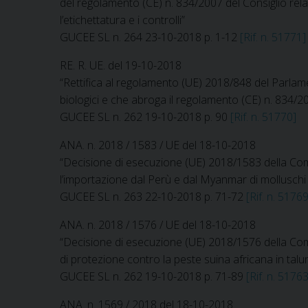
del regolamento (CE) n. 834/2007 del Consiglio relat
l’etichettatura e i controlli”
GUCEE SL n. 264 23-10-2018 p. 1-12
[Rif. n. 51771]
RE. R. UE. del 19-10-2018
“Rettifica al regolamento (UE) 2018/848 del Parlamen
biologici e che abroga il regolamento (CE) n. 834/2
GUCEE SL n. 262 19-10-2018 p. 90
[Rif. n. 51770]
ANA. n. 2018 / 1583 / UE del 18-10-2018
“Decisione di esecuzione (UE) 2018/1583 della Comm
l’importazione dal Perù e dal Myanmar di molluschi 
GUCEE SL n. 263 22-10-2018 p. 71-72
[Rif. n. 51769
ANA. n. 2018 / 1576 / UE del 18-10-2018
“Decisione di esecuzione (UE) 2018/1576 della Com
di protezione contro la peste suina africana in talu
GUCEE SL n. 262 19-10-2018 p. 71-89
[Rif. n. 51763
ANA. n. 1569 / 2018 del 18-10-2018