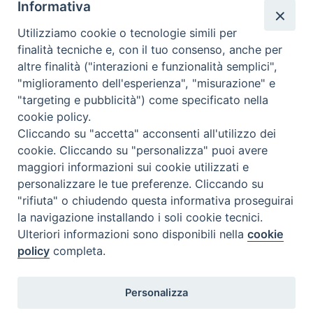
Informativa
ANA. n. 85 / 2024 del 26-04-2024
Utilizziamo cookie o tecnologie simili per
“Decisione del Comitato misto SEE n. 85/2024, del 26 aprile
finalità tecniche e, con il tuo consenso, anche per
2024, che modifica l’allegato I (Questioni veterinarie e
altre finalità ("interazioni e funzionalità semplici",
fitosanitarie) dell’accordo SEE [2024/1906]
"miglioramento dell'esperienza", "misurazione" e
GUCEE SL 08-08-2024 p. 2 p
[Rif. n. 56329]
"targeting e pubblicità") come specificato nella
cookie policy.
ANA. n. 84 / 2024 del 26-04-2024
Cliccando su "accetta" acconsenti all'utilizzo dei
“Decisione del Comitato misto SEE n. 84/2024, del 26 aprile
cookie. Cliccando su "personalizza" puoi avere
2024, che modifica l’allegato I (Questioni veterinarie e
maggiori informazioni sui cookie utilizzati e
fitosanitarie) dell’accordo SEE [2024/1903]
personalizzare le tue preferenze. Cliccando su
GUCEE SL 08-08-2024 p. 2 p
[Rif. n. 56328]
"rifiuta" o chiudendo questa informativa proseguirai
la navigazione installando i soli cookie tecnici.
Ulteriori informazioni sono disponibili nella
cookie
policy
completa.
Personalizza
Istituto Zooprofilattico Sperimentale della Lombardia e dell'Emilia