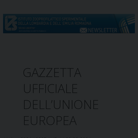
S
k
i
p
t
o
c
Menu
o
n
GAZZETTA
t
e
UFFICIALE
n
t
DELL’UNIONE
EUROPEA