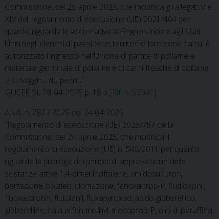
Commissione, del 25 aprile 2025, che modifica gli allegati V e
XIV del regolamento di esecuzione (UE) 2021/404 per
quanto riguarda le voci relative al Regno Unito e agli Stati
Uniti negli elenchi di paesi terzi, territori o loro zone da cui è
autorizzato l’ingresso nell’Unione di partite di pollame e
materiale germinale di pollame e di carni fresche di pollame
e selvaggina da penna”
GUCEE SL 28-04-2025 p. 18 p
[Rif. n. 56947]
ANA. n. 787 / 2025 del 24-04-2025
“Regolamento di esecuzione (UE) 2025/787 della
Commissione, del 24 aprile 2025, che modifica il
regolamento di esecuzione (UE) n. 540/2011 per quanto
riguarda la proroga dei periodi di approvazione delle
sostanze attive 1,4-dimetilnaftalene, amidosulfuron,
bentazone, bixafen, clomazone, fenoxaprop-P, fludioxonil,
fluoxastrobin, flutolanil, fluxapyroxad, acido gibberellico,
gibberelline, halauxifen-methyl, mecoprop-P, olio di paraffina,