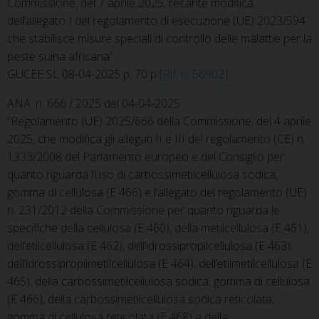
Commissione, del 7 aprile 2025, recante modifica
dell’allegato I del regolamento di esecuzione (UE) 2023/594
che stabilisce misure speciali di controllo delle malattie per la
peste suina africana”
GUCEE SL 08-04-2025 p. 70 p
[Rif. n. 56902]
ANA. n. 666 / 2025 del 04-04-2025
“Regolamento (UE) 2025/666 della Commissione, del 4 aprile
2025, che modifica gli allegati II e III del regolamento (CE) n.
1333/2008 del Parlamento europeo e del Consiglio per
quanto riguarda l’uso di carbossimetilcellulosa sodica,
gomma di cellulosa (E 466) e l’allegato del regolamento (UE)
n. 231/2012 della Commissione per quanto riguarda le
specifiche della cellulosa (E 460), della metilcellulosa (E 461),
dell’etilcellulosa (E 462), dell’idrossipropilcellulosa (E 463),
dell’idrossipropilmetilcellulosa (E 464), dell’etilmetilcellulosa (E
465), della carbossimetilcellulosa sodica, gomma di cellulosa
(E 466), della carbossimetilcellulosa sodica reticolata,
gomma di cellulosa reticolata (E 468) e della