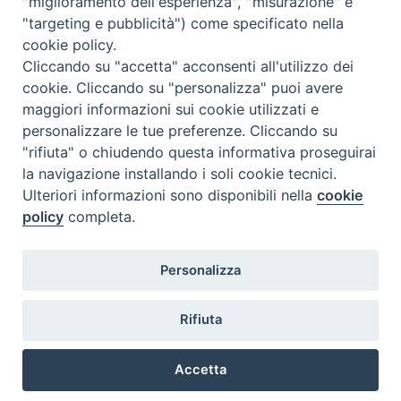
"miglioramento dell'esperienza", "misurazione" e
GUCEE SL 24-04-2025 p. 2 p
[Rif. n. 56940]
"targeting e pubblicità") come specificato nella
cookie policy.
ANA. n. 252 / 2024 del 06-12-2024
Cliccando su "accetta" acconsenti all'utilizzo dei
“Decisione del Comitato misto SEE n. 252/2024, del 6
cookie. Cliccando su "personalizza" puoi avere
dicembre 2024, che modifica l’allegato I (Questioni
maggiori informazioni sui cookie utilizzati e
veterinarie e fitosanitarie) dell’accordo SEE [2025/593]
personalizzare le tue preferenze. Cliccando su
GUCEE SL 24-04-2025 p. 2 p
[Rif. n. 56936]
"rifiuta" o chiudendo questa informativa proseguirai
la navigazione installando i soli cookie tecnici.
Ulteriori informazioni sono disponibili nella
cookie
policy
completa.
Personalizza
Istituto Zooprofilattico Sperimentale della Lombardia e dell'Emilia
Romagna "Bruno Ubertini"
Rifiuta
Via Bianchi, 9 - 25124 Brescia - Tel.03022901 - Fax 0302425251 Email:
info@izsler.it - Email PEC: protocollogenerale@cert.izsler.it
C.F. - P.IVA 00284840170
Accetta
N. REA CCIAA DI BRESCIA 88834