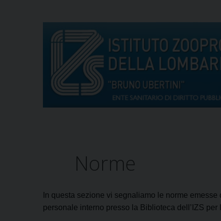
S
k
i
p
t
o
c
o
n
t
e
n
t
Norme
In questa sezione vi segnaliamo le norme emesse dai
personale interno presso la Biblioteca dell’IZS per 