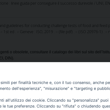
azione : linee guida per conseguire il successo durevole / UNI, EN,
and guidelines for conducting challenge tests of food and feed p
 1st ed . – Geneve : ISO, 2019 . – (file pdf) . – (ISO 20976-1) . –
enti o obsolete, consultare il catalogo dei libri sul sito dell’Istitu
EI, DIN).
 o soltanto il numero della norma (es: ISO & 9000 – oppure -900
imili per finalità tecniche e, con il tuo consenso, anche per 
amento dell'esperienza", "misurazione" e "targeting e pubbli
i all'utilizzo dei cookie. Cliccando su "personalizza" puoi
tuto Zooprofilattico Sperimentale della Lombardia e dell'Emilia Romagna "Bruno Uber
re le tue preferenze. Cliccando su "rifiuta" o chiudendo que
Brescia - Tel.03022901 - Fax 0302425251 Email: info@izsler.it - Email PEC: protocoll