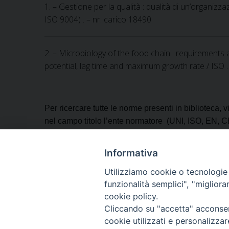
1. – Gestione per la qualità : qualità di un’organizz
ISO 9004) . – nr. carico 18490
2. – Microbiology of the food chain : requirements 
potential, lag time and maximum growth rate / ISO . –
Per ricercare tutte le norme presenti in biblioteca, vig
nel campo titolo l’ente normatore (UNI, ISO, EN, C
Per identificare una norma specifica inserire anche
Informativa
Utilizziamo cookie o tecnologie s
funzionalità semplici", "miglior
cookie policy.
Cliccando su "accetta" acconsent
Isti
cookie utilizzati e personalizza
Via Bianchi, 9 - 25124 