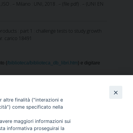
ISO . – Milano : UNI, 2018 . – (file pdf) . – (UNI EN
roducts : part 1 : challenge tests to study growth
 nr. carico 18491
to (
/biblioteca/biblioteca_db_libri.htm
) e digitare
0).
altre finalità ("interazioni e
cità") come specificato nella
 avere maggiori informazioni sui
tini"
sta informativa proseguirai la
ogenerale@cert.izsler.it