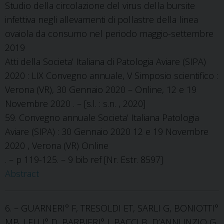
Studio della circolazione del virus della bursite
infettiva negli allevamenti di pollastre della linea
ovaiola da consumo nel periodo maggio-settembre
2019
Atti della Societa’ Italiana di Patologia Aviare (SIPA)
2020 : LIX Convegno annuale, V Simposio scientifico :
Verona (VR), 30 Gennaio 2020 – Online, 12 e 19
Novembre 2020 . – [s.l. : s.n. , 2020]
59. Convegno annuale Societa’ Italiana Patologia
Aviare (SIPA) : 30 Gennaio 2020 12 e 19 Novembre
2020 , Verona (VR) Online
. – p 119-125. – 9 bib ref [Nr. Estr. 8597]
Abstract
6. – GUARNERI° F, TRESOLDI ET, SARLI G, BONIOTTI°
MB, LELLI° D, BARBIERI° I, BACCI B, D’ANNUNZIO G,