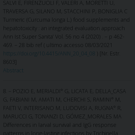
SALVI E, FIRENZUOLI F, VALERI A, MORETTI U,
TRAVERSA G, SILANO M, STACCHINI P, BONIGLIA C
Turmeric (Curcuma longa L.) food supplements and
hepatotoxicity : an integrated evaluation approach
Ann Ist Super Sanita’ Vol. 56 no 4 (2020) . – p 462-
469. – 28 bib ref ( ultimo accesso 08/03/2021
https://doi.org/10.4415/ANN_20_04_08
) [Nr. Estr.
8603]
Abstract
8. – POZIO E, MERIALDI° G, LICATA E, DELLA_CASA
G, FABIANI M, AMATI M, CHERCHI S, RAMINI° M,
FAETI V, INTERISANO M, LUDOVISI A, RUGNA° R,
MARUCCI G, TONANZI D, GÓMEZ_MORALES MA
Differences in larval survival and IgG response
patterns in long-lasting infections by Trichinella