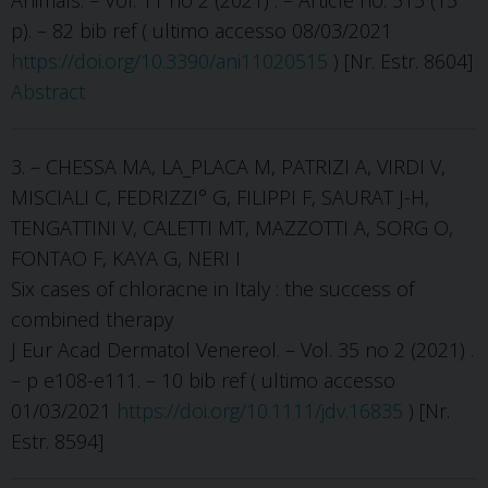
Animals. – Vol. 11 no 2 (2021) . – Article no. 515 (15
p). – 82 bib ref ( ultimo accesso 08/03/2021
https://doi.org/10.3390/ani11020515
) [Nr. Estr. 8604]
Abstract
3. – CHESSA MA, LA_PLACA M, PATRIZI A, VIRDI V,
MISCIALI C, FEDRIZZI° G, FILIPPI F, SAURAT J-H,
TENGATTINI V, CALETTI MT, MAZZOTTI A, SORG O,
FONTAO F, KAYA G, NERI I
Six cases of chloracne in Italy : the success of
combined therapy
J Eur Acad Dermatol Venereol. – Vol. 35 no 2 (2021) .
– p e108-e111. – 10 bib ref ( ultimo accesso
01/03/2021
https://doi.org/10.1111/jdv.16835
) [Nr.
Estr. 8594]