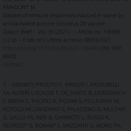
AMADORI° M
Dataset of immune responses induced in swine by
an inactivated porcine circovirus 2b vaccine
Data in Brief. – Vol. 35 (2021) . – Article no. 106906
(12 p). – 6 bib ref ( ultimo accesso 08/03/2021
https://doi.org/10.1016/j.dib.2021.106906
) [Nr. Estr.
8600]
Abstract
7. – MENNITI_IPPOLITO F, IPPOLITI I, PASTORELLI
AA, ALTIERI I, SCALISE F, DE_SANTIS B, DEBEGNACH
F, BRERA C, PACIFICI R, PICHINI S, PELLEGRINI M,
ROTOLO MC,GRAZIANO S, PALAZZINO G, MULTARI
G, GALLO FR, NERI B, GIANNETTI L, RUSSO K,
FEDRIZZI° G, BONAN° S, MAZZANTI G, MORO PA,