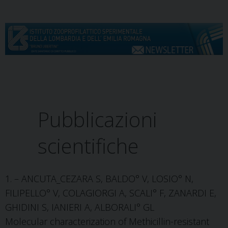
S
k
i
p
t
o
c
Menu
o
n
Pubblicazioni
t
e
scientifiche
n
t
1. – ANCUTA_CEZARA S, BALDO° V, LOSIO° N,
FILIPELLO° V, COLAGIORGI A, SCALI° F, ZANARDI E,
GHIDINI S, IANIERI A, ALBORALI° GL
Molecular characterization of Methicillin-resistant