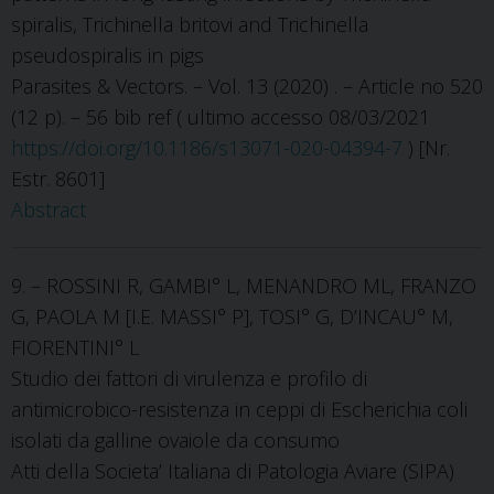
spiralis, Trichinella britovi and Trichinella
pseudospiralis in pigs
Parasites & Vectors. – Vol. 13 (2020) . – Article no 520
(12 p). – 56 bib ref ( ultimo accesso 08/03/2021
https://doi.org/10.1186/s13071-020-04394-7
) [Nr.
Estr. 8601]
Abstract
9. – ROSSINI R, GAMBI° L, MENANDRO ML, FRANZO
G, PAOLA M [I.E. MASSI° P], TOSI° G, D’INCAU° M,
FIORENTINI° L
Studio dei fattori di virulenza e profilo di
antimicrobico-resistenza in ceppi di Escherichia coli
isolati da galline ovaiole da consumo
Atti della Societa’ Italiana di Patologia Aviare (SIPA)