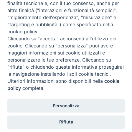
finalità tecniche e, con il tuo consenso, anche per
slaughterhouses and processing plants and their
altre finalità ("interazioni e funzionalità semplici",
fresh hams
"miglioramento dell'esperienza", "misurazione" e
Int J Food Microbiol. – Vol. 336 (2021) . – Article no.
"targeting e pubblicità") come specificato nella
108912 (11 p). – 52 bib ref ( ultimo accesso
cookie policy.
05/03/2021
Cliccando su "accetta" acconsenti all'utilizzo dei
cookie. Cliccando su "personalizza" puoi avere
https://doi.org/10.1016/j.ijfoodmicro.2020.108912
)
maggiori informazioni sui cookie utilizzati e
[Nr. Estr. 8599]
personalizzare le tue preferenze. Cliccando su
Abstract
"rifiuta" o chiudendo questa informativa proseguirai
la navigazione installando i soli cookie tecnici.
Ulteriori informazioni sono disponibili nella
cookie
policy
completa.
Personalizza
Istituto Zooprofilattico Sperimentale della Lombardia e dell'Emilia
Romagna "Bruno Ubertini"
Rifiuta
Via Bianchi, 9 - 25124 Brescia - Tel.03022901 - Fax 0302425251 Email:
info@izsler.it - Email PEC: protocollogenerale@cert.izsler.it